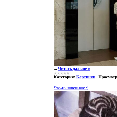
...
Читать дальше »
Категория:
Картинки
|
Просмотр
Что-то новенькое :)