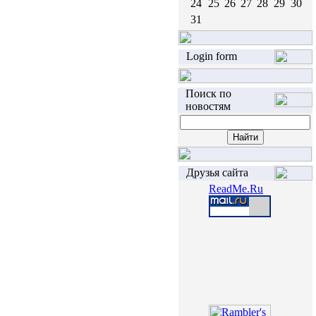
24
25
26
27
28
29
30
31
Login form
Поиск по
новостям
Друзья сайта
ReadMe.Ru