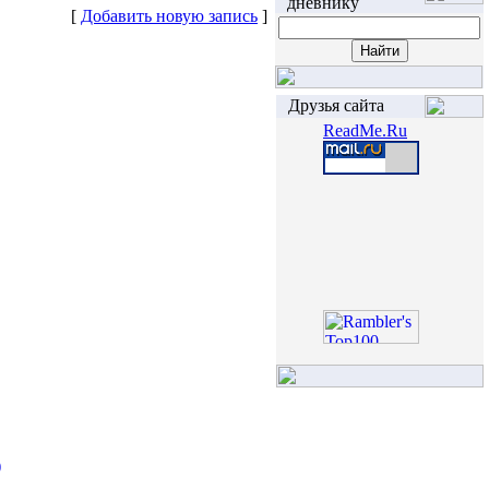
дневнику
[
Добавить новую запись
]
Друзья сайта
ReadMe.Ru
)