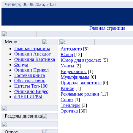
Четверг, 06.08.2026, 23:21
Главная страница
Меню
Главная страница
Авто,мото
[5]
Фишкин Анекдот
Юмор
[12]
Фишкина Картинка
Юмор для взрослых
[5]
Форум
Ужасы
[2]
Фишкин Прикол
Видеоклипы
[1]
Гостевая книга
Мультфильмы
[0]
Обратная связь
Природа, животные
[0]
Цитаты Топ-100
Разное
[1]
Фишкино Видео
Рекламные ролики
[11]
фЛЕШ ИГРЫ
Спорт
[1]
Трейлеры
[3]
Эротика
[30]
Разделы дневника
Опрос