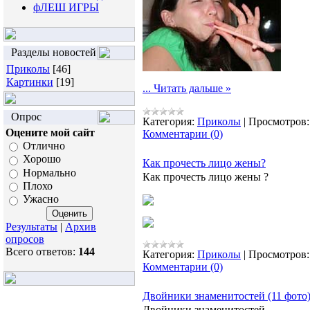
фЛЕШ ИГРЫ
Разделы новостей
Приколы
[46]
Картинки
[19]
...
Читать дальше »
Опрос
Категория:
Приколы
|
Просмотров:
Оцените мой сайт
Комментарии (0)
Отлично
Хорошо
Как прочесть лицо жены?
Нормально
Как прочесть лицо жены ?
Плохо
Ужасно
Результаты
|
Архив
опросов
Всего ответов:
144
Категория:
Приколы
|
Просмотров:
Комментарии (0)
Двойники знаменитостей (11 фото
Двойники знаменитостей