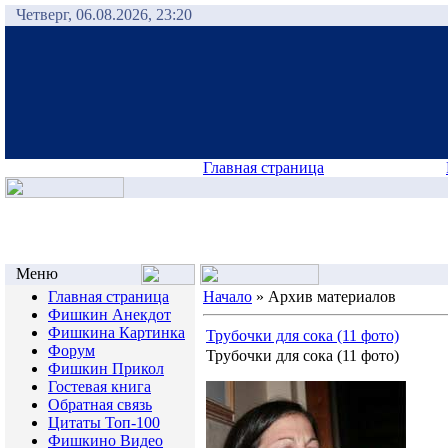
Четверг, 06.08.2026, 23:20
Главная страница
Меню
Главная страница
Начало
»
Архив материалов
Фишкин Анекдот
Фишкина Картинка
Трубочки для сока (11 фото)
Форум
Трубочки для сока (11 фото)
Фишкин Прикол
Гостевая книга
Обратная связь
Цитаты Топ-100
Фишкино Видео