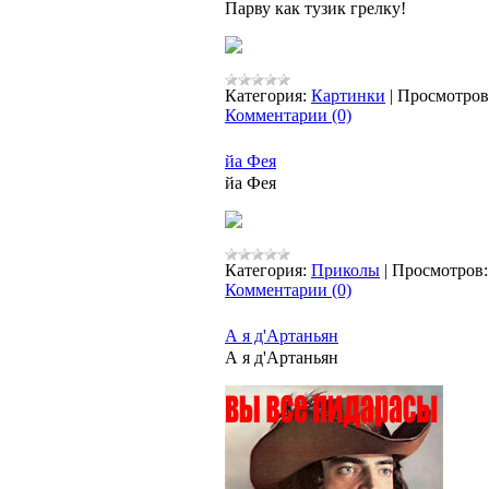
Парву как тузик грелку!
Категория:
Картинки
|
Просмотров
Комментарии (0)
йа Фея
йа Фея
Категория:
Приколы
|
Просмотров:
Комментарии (0)
А я д'Артаньян
А я д'Артаньян