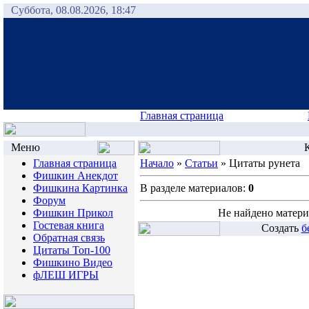
Суббота, 08.08.2026, 18:47
Главная страница
Меню
К
Главная страница
Начало
»
Статьи
» Цитаты рунета
Фишкин Анекдот
Фишкина Картинка
В разделе материалов:
0
Форум
Фишкин Прикол
Не найдено матери
Гостевая книга
Создать
б
Обратная связь
Цитаты Топ-100
Фишкино Видео
фЛЕШ ИГРЫ