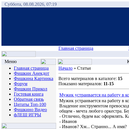
Суббота, 08.08.2026, 07:19
Главная страница
Меню
К
Главная страница
Начало
» Статьи
Фишкин Анекдот
Фишкина Картинка
Всего материалов в каталоге:
15
Форум
Показано материалов:
11-15
Фишкин Прикол
Гостевая книга
Мужик устраивается на работу в 
Обратная связь
Мужик устраивается на работу в к
Цитаты Топ-100
Владение инструментом превосходн
Фишкино Видео
общем - мечта любого оркестра. Бе
фЛЕШ ИГРЫ
- Отлично, будем вас оформлять. 
- Иванов
- Иванов? Хм... Странно... А имя?