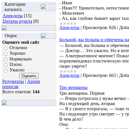
- Иван
Категории
- Иван?!! Удивительно, непостижим
каталога
- Моисеевич
Анекдоты
[15]
- Ах, как глубоко бывает зарыт тал
Цитаты рунета
[0]
Анекдоты
|
Просмотров:
826
|
Доба
Опрос
Больной, вы больны и обречены на
Оцените мой сайт
— Больной, вы больны и обречены
Отлично
— Доктор… Это ужасно. Но я хоте
Хорошо
— Альтернативное мнение? Пожалу
Нормально
порекомендовал пластическую опер
Плохо
скоро умрете?
Ужасно
Анекдоты
|
Просмотров:
663
|
Доба
Результаты
|
Архив
опросов
Три женщины
Всего ответов:
144
Три женщины. Первая:
— Вчера потрогала у мужа яички —
На следующий день, вторая:
— Я у своего потрогала, — тоже т
На следующее утро смотрят — у тр
В чем дело?
Она: