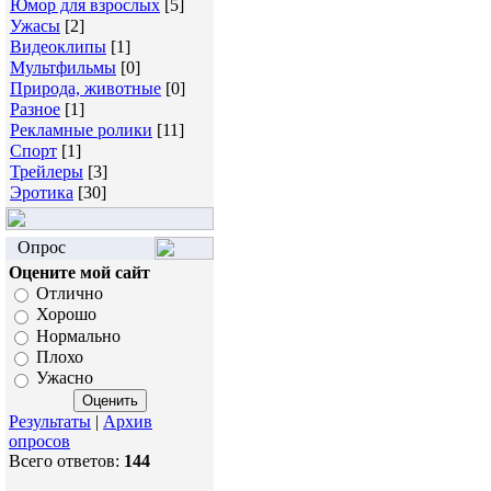
Юмор для взрослых
[5]
Ужасы
[2]
Видеоклипы
[1]
Мультфильмы
[0]
Природа, животные
[0]
Разное
[1]
Рекламные ролики
[11]
Спорт
[1]
Трейлеры
[3]
Эротика
[30]
Опрос
Оцените мой сайт
Отлично
Хорошо
Нормально
Плохо
Ужасно
Результаты
|
Архив
опросов
Всего ответов:
144