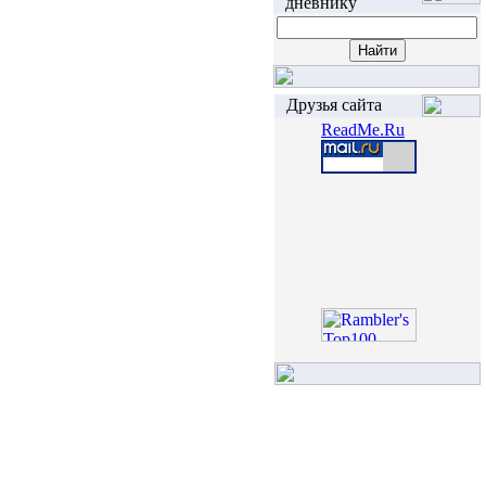
дневнику
Друзья сайта
ReadMe.Ru