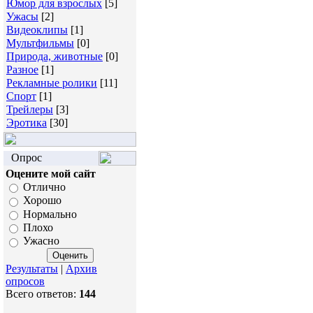
Юмор для взрослых
[5]
Ужасы
[2]
Видеоклипы
[1]
Мультфильмы
[0]
Природа, животные
[0]
Разное
[1]
Рекламные ролики
[11]
Спорт
[1]
Трейлеры
[3]
Эротика
[30]
Опрос
Оцените мой сайт
Отлично
Хорошо
Нормально
Плохо
Ужасно
Результаты
|
Архив
опросов
Всего ответов:
144