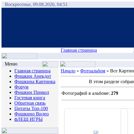
Воскресенье, 09.08.2026, 04:51
Главная страница
Меню
Главная страница
Начало
»
Фотоальбом
» Все Карти
Фишкин Анекдот
Фишкина Картинка
В этом разделе собр
Форум
Фишкин Прикол
Фотографий в альбоме:
279
Гостевая книга
Обратная связь
Цитаты Топ-100
Фишкино Видео
фЛЕШ ИГРЫ
20.06.2007