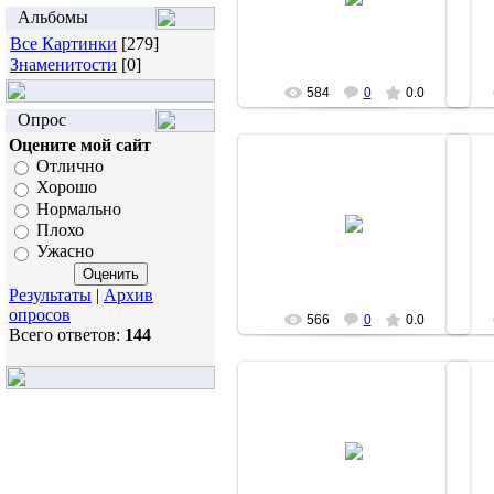
moz
Альбомы
Все Картинки
[279]
Знаменитости
[0]
584
0
0.0
Опрос
Оцените мой сайт
Отлично
Хорошо
Нормально
20.06.2007
Плохо
moz
Ужасно
Результаты
|
Архив
опросов
566
0
0.0
Всего ответов:
144
20.06.2007
moz