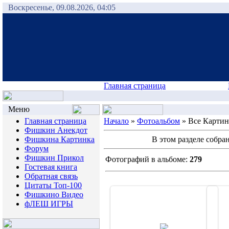
Воскресенье, 09.08.2026, 04:05
Главная страница
Меню
Главная страница
Начало
»
Фотоальбом
» Все Карти
Фишкин Анекдот
Фишкина Картинка
В этом разделе собр
Форум
Фишкин Прикол
Фотографий в альбоме:
279
Гостевая книга
Обратная связь
Цитаты Топ-100
Фишкино Видео
фЛЕШ ИГРЫ
18.06.2007