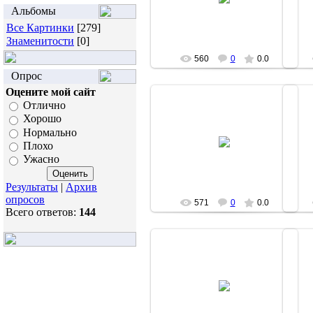
moz
Альбомы
Все Картинки
[279]
Знаменитости
[0]
560
0
0.0
Опрос
Оцените мой сайт
Отлично
Хорошо
Нормально
18.06.2007
Плохо
moz
Ужасно
Результаты
|
Архив
опросов
571
0
0.0
Всего ответов:
144
14.04.2007
fishki