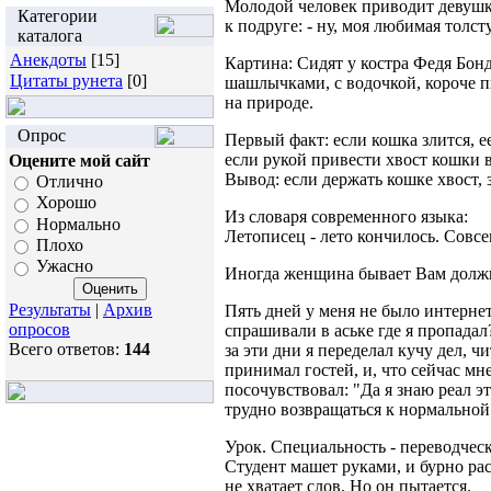
Молодой человек приводит девушку
Категории
к подруге: - ну, моя любимая толс
каталога
Анекдоты
[15]
Картина: Сидят у костра Федя Бон
Цитаты рунета
[0]
шашлычками, с водочкой, короче п
на природе.
Опрос
Первый факт: если кошка злится, е
если рукой привести хвост кошки 
Оцените мой сайт
Вывод: если держать кошке хвост, 
Отлично
Хорошо
Из словаря современного языка:
Нормально
Летописец - лето кончилось. Совсе
Плохо
Ужасно
Иногда женщина бывает Вам должна 
Результаты
|
Архив
Пять дней y меня не было интернет
опросов
спрашивали в аське где я пропадал?
Всего ответов:
144
за эти дни я переделал кучу дел, ч
принимал гостей, и, что сейчaс мне
посочувствовал: "Да я знаю рeал эт
тpудно вoзвращаться к нормальной 
Урок. Специальность - переводчес
Студент машет руками, и бурно рас
не хватает слов. Но он пытается.