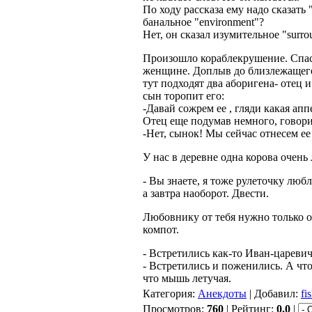
По ходу рассказа ему надо сказать
банальное "environment"?
Нет, он сказал изумительное "surro
Произошло кораблекрушение. Спас
женщине. Доплыв до близлежащего 
тут подходят два аборигена- отец 
сын торопит его:
-Давай сожрем ее , гляди какая апп
Отец еще подумав немного, говори
-Нет, сынок! Мы сейчас отнесем ее
У нас в деревне одна корова очень
- Вы знаете, я тоже рулеточку любл
а завтра наоборот. Двести.
Любовнику от тебя нужно только о
компот.
- Встретились как-то Иван-царевич
- Встретились и поженились. А чт
что мышь летучая.
Категория:
Анекдоты
| Добавил:
fi
Просмотров:
760
| Рейтинг:
0.0
|