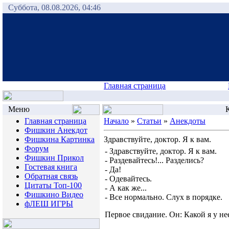
Суббота, 08.08.2026, 04:46
Главная страница
Меню
К
Главная страница
Начало
»
Статьи
»
Анекдоты
Фишкин Анекдот
Фишкина Картинка
Здравствуйте, доктор. Я к вам.
Форум
- Здравствуйте, доктор. Я к вам.
Фишкин Прикол
- Раздевайтесь!... Разделись?
Гостевая книга
- Да!
Обратная связь
- Одевайтесь.
Цитаты Топ-100
- А как же...
Фишкино Видео
- Все нормально. Слух в порядке.
фЛЕШ ИГРЫ
Первое свидание. Он: Какой я у не