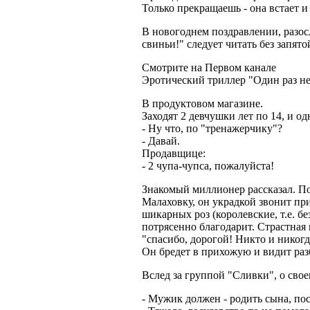
Только прекращаешь - она встает и
В новогоднем поздравлении, разо
свиньи!" следует читать без запято
Смотрите на Первом канале
Эротический триллер "Один раз не
В продуктовом магазине.
Заходят 2 девчушки лет по 14, и о
- Ну что, по "тренажерчику"?
- Давай.
Продавщице:
- 2 чупа-чупса, пожалуйста!
Знакомый миллионер рассказал. Поз
Малаховку, он украдкой звонит при
шикарных роз (королевские, т.е. бе
потрясенно благодарит. Страстная 
"спасибо, дорогой! Никто и никогд
Он бредет в прихожую и видит раз
Вслед за группой "Сливки", о сво
- Мужик должен - родить сына, пос