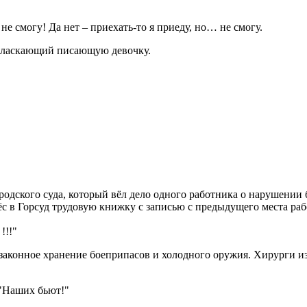
я не смогу! Да нет – приехать-то я приеду, но… не смогу.
, ласкающий писающую девочку.
родского суда, который вёл дело одного работника о нарушении 
с в Горсуд трудовую книжку с записью с предыдущего места рабо
!!!"
законное хранение боеприпасов и холодного оружия. Хирурги изв
"Наших бьют!"