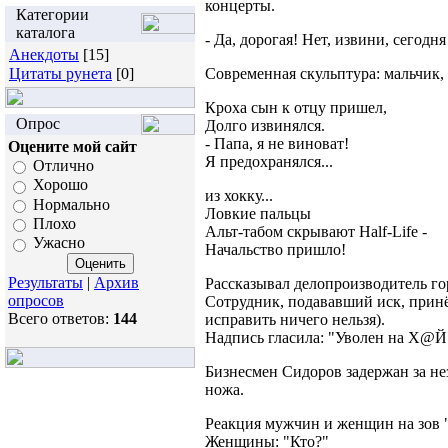
концерты.
Категории
каталога
- Да, дорогая! Нет, извини, сегодн
Анекдоты
[15]
Цитаты рунета
[0]
Современная скульптура: мальчик
Кроха сын к отцу пришел,
Опрос
Долго извинялся.
- Папа, я не виноват!
Оцените мой сайт
Я предохранялся...
Отлично
Хорошо
из хокку...
Нормально
Ловкие пальцы
Плохо
Альт-табом скрывают Half-Life -
Ужасно
Начальство пришло!
Результаты
|
Архив
Рассказывал делопроизводитель го
опросов
Сотрудник, подававший иск, принё
Всего ответов:
144
исправить ничего нельзя).
Надпись гласила: "Уволен на Х@Й 
Бизнесмен Сидоров задержан за не
ножа.
Реакция мужчин и женщин на зов 
Женщины: "Кто?"