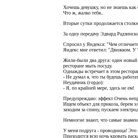
Хочешь девушку, но не знаешь как 
Что ж, жалко тебя..
Вторые сутки продолжается столкн
За одну передачу Эдвард Радзински
Спросил у Яндекса: "Чем отличает
Яндекс мне ответил: "Движком. У 
Жили-были два друга: один новый р
ресторане мыть посуду.
Однажды встречает в этом рестора
- Не думал я, что ты будешь работа
Неудачник (гордо):
- Я, по крайней мере, здесь не ем!
Предупреждаю: эффект Очень непр
Ищем объект для прикола, берем эл
заходим за спину, пускаем электро
Немногие знают, что самые знамен
У меня подруга - проводница! Это
Приходится всю ночь кровать раск