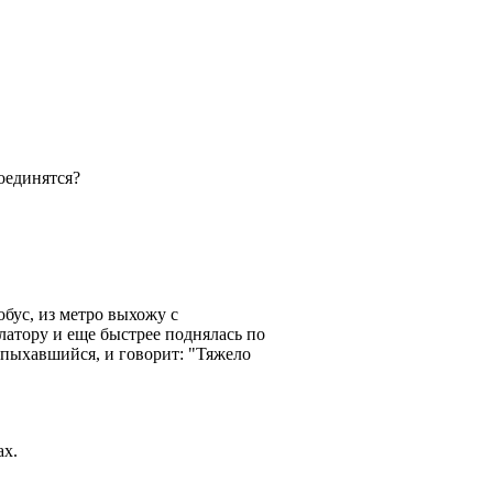
соединятся?
обус, из метро выхожу с
алатору и еще быстрее поднялась по
запыхавшийся, и говорит: "Тяжело
ах.