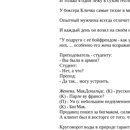
И только я один лежу в сухом тепл
У боксера Кличко самые тихие в м
Опытный мужчина всегда отличит н
И каждый день он возил на своём 
"У подруги с её бойфрендом - как 
них, ... особенно его жена возражает
Преподователь - студенту:
- Вы были в армии?
Студент:
- Нет, а что?
Препод:
- Да так... могу устроить.
Женева. МакДональдс. (К) - русский
(К) - Парле ву франсе?
(П) - Уи (с небольшим недоумение
(К) - БигМак.
Продавец пошел за бигмаком, силяс
А клиент был в восторге от того, ч
Круговорот воды в природе гаранти