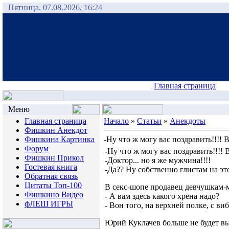
Пятница, 07.08.2026, 16:24
Главная страница
Меню
Главная страница
Начало
»
Статьи
»
Анекдоты
Фишкин Анекдот
Фишкина Картинка
-Ну что ж могу вас поздравить!!!! В
Форум
-Ну что ж могу вас поздравить!!!! 
Фишкин Прикол
-Доктор... но я же мужчина!!!!
Гостевая книга
-Да?? Ну собственно глистам на это
Обратная связь
Цитаты Топ-100
В секс-шопе продавец девчушкам-
Фишкино Видео
- А вам здесь какого хрена надо?
фЛЕШ ИГРЫ
- Вон того, на верхней полке, с ви
Юрий Куклачев больше не будет вы