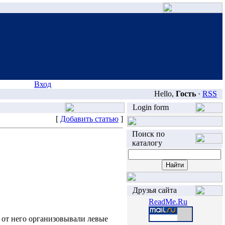
Вход
Hello,
Гость
·
RSS
Login form
[
Добавить статью
]
Поиск по
каталогу
Друзья сайта
ReadMe.Ru
 от него организовывали левые