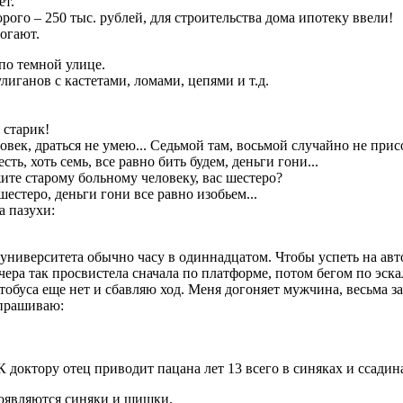
ет.
орого – 250 тыс. рублей, для строительства дома ипотеку ввели!
могают.
по темной улице.
лиганов с кастетами, ломами, цепями и т.д.
 старик!
овек, драться не умею... Седьмой там, восьмой случайно не при
есть, хоть семь, все равно бить будем, деньги гони...
жите старому больному человеку, вас шестеро?
 шестеро, деньги гони все равно изобьем...
а пазухи:
университета обычно часу в одиннадцатом. Чтобы успеть на авт
чера так просвистела сначала по платформе, потом бегом по эск
втобуса еще нет и сбавляю ход. Меня догоняет мужчина, весьма 
спрашиваю:
К доктору отец приводит пацана лет 13 всего в синяках и ссадин
 появляются синяки и шишки.