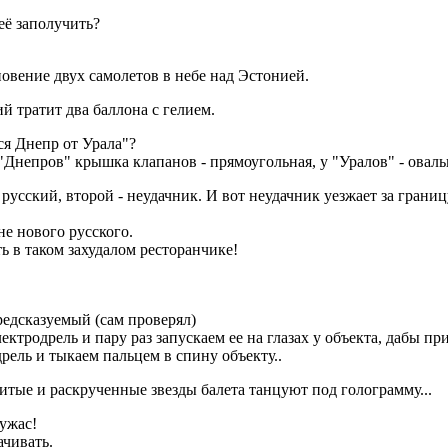
её заполучить?
овение двух самолетов в небе над Эстонией.
й тратит два баллона с гелием.
ся Днепр от Урала"?
"Днепров" крышка клапанов - прямоугольная, у "Уралов" - оваль
усский, второй - неудачник. И вот неудачник уезжает за границ
не нового русского.
ть в таком захудалом ресторанчике!
едсказуемый (сам проверял)
ектродрель и пару раз запускаем ее на глазах у объекта, дабы пр
дрель и тыкаем пальцем в спину объекту..
итые и раскрученные звезды балета танцуют под голограмму...
 ужас!
ачивать.