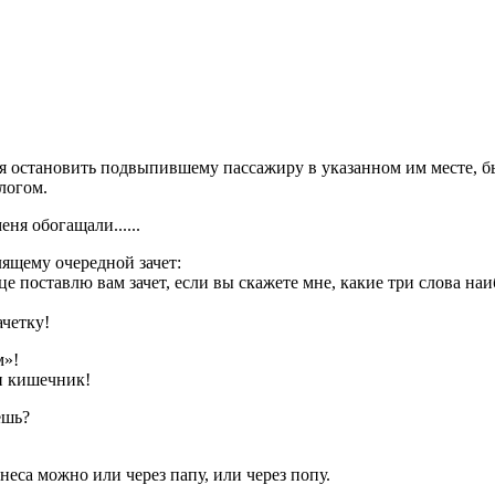
 остановить подвыпившему пассажиру в указанном им месте, бы
логом.
ня обогащали......
лящему очередной зачет:
дце поставлю вам зачет, если вы скажете мне, какие три слова на
ачетку!
м»!
и кишечник!
ешь?
неса можно или через папу, или через попу.