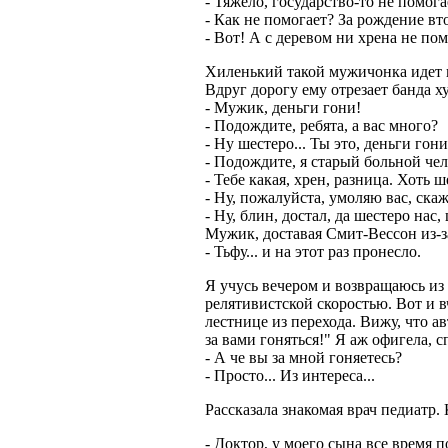
- Тяжело, государство-то не помога
- Как не помогает? За рождение вт
- Вот! А с деревом ни хрена не по
Хиленький такой мужичонка идет 
Вдруг дорогу ему отрезает банда ху
- Мужик, деньги гони!
- Подождите, ребята, а вас много?
- Ну шестеро... Ты это, деньги гони
- Подождите, я старый больной чел
- Тебе какая, хрен, разница. Хоть ш
- Ну, пожалуйста, умоляю вас, ска
- Ну, блин, достал, да шестеро нас,
Мужик, доставая Смит-Вессон из-з
- Тьфу... и на этот раз пронесло.
Я учусь вечером и возвращаюсь из 
релятивистской скоростью. Вот и в
лестнице из перехода. Вижу, что а
за вами гоняться!" Я аж офигела, 
- А че вы за мной гоняетесь?
- Просто... Из интереса...
Рассказала знакомая врач педиатр. 
- Доктор, у моего сына все время