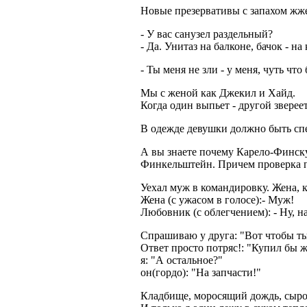
Новые презервативы с запахом жже
- У вас санузел раздельный?
- Да. Унитаз на балконе, бачок - на
- Ты меня не зли - у меня, чуть чт
Мы с женой как Джекил и Хайд.
Когда один выпьет - другой звереет
В одежде девушки должно быть спе
А вы знаете почему Карело-Финск
Финкельштейн. Причем проверка по
Уехал муж в командировку. Жена, к
Жена (с ужасом в голосе):- Муж!
Любовник (с облегчением): - Ну, н
Спрашиваю у друга: "Вот чтобы ты
Ответ просто потряс!: "Купил бы 
я: "А остальное?"
он(гордо): "На запчасти!"
Кладбище, моросящий дождь, сыро,