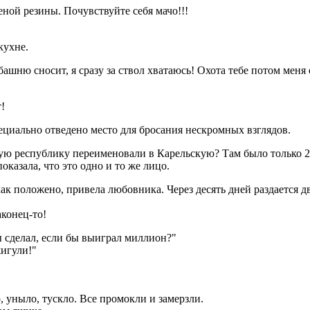
ной резины. Почувствуйте себя мачо!!!
 кухне.
о башню сносит, я сразу за ствол хватаюсь! Охота тебе потом меня
!
циально отведено место для бросания нескромных взглядов.
ую республику переименовали в Карельскую? Там было только 2
казала, что это одно и то же лицо.
ак положено, привела любовника. Через десять дней раздается д
аконец-то!
 сделал, если бы выиграл миллион?"
жигули!"
 уныло, тускло. Все промокли и замерзли.