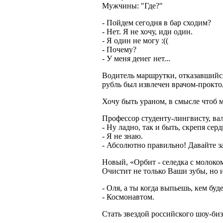
Мужчины: "Где?"
- Пойдем сегодня в бар сходим?
- Нет. Я не хочу, иди один.
- Я один не могу :((
- Почему?
- У меня денег нет...
Водитель маршрутки, отказавшийся
рубль был извлечен врачом-прокто
Хочу быть ураном, в смысле чтоб ме
Профессор студенту-лингвисту, ва
- Ну ладно, так и быть, скрепя сер
- Я не знаю.
- Абсолютно правильно! Давайте з
Новый, «Орбит - селедка с молоко
Очистит не только Ваши зубы, но 
- Оля, а ты когда выпьешь, кем буд
- Космонавтом.
Стать звездой российского шоу-биз