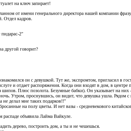
 туалет на ключ запирает!
сланном от имени генерального директора нашей компании фра
й. Отдел кадров.
 пидарас-2"
дна другой говорит?
накомился он с девушкой. Тут же, экспромтом, пригласил в гост
слуге и отдает распоряжения. Когда они входят в дом, в центре п
з шипов. Плюс позолота. Безумные бабки). Он указывает на них - 
ночь. Утром, проснувшись, он видит, что девушка ушла. Рядом с
а не делал мне таких подарков!!"
бросанные на полу цветы. И нет вазы - средневекового китайско
ем распаде объявила Лайма Вайкуле.
адить дерево, построить дом, а ты и не чешешься.