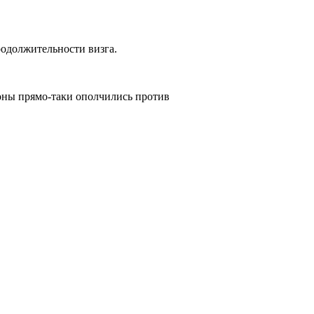
родолжительности визга.
ороны прямо-таки ополчились против