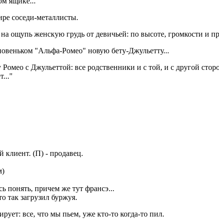
ом ящике...
ире соседи-металлисты.
а ощупь женскую грудь от девичьей: по высоте, громкости и п
новеньком "Альфа-Ромео" новую бету-Джульетту...
у Ромео с Джульеттой: все родственники и с той, и с другой ст
..."
 клиент. (П) - продавец.
м)
ь понять, причем же тут франсэ...
то так загрузил буржуя.
рует: все, что мы пьем, уже кто-то когда-то пил.