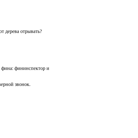
 от дерева отрывать?
 фина: фининспектор и
верной звонок.