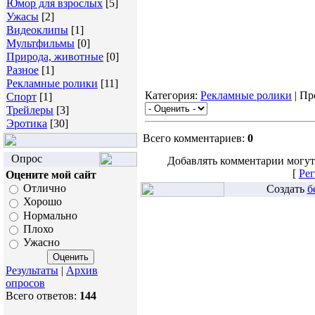
Юмор для взрослых
[5]
Ужасы
[2]
Видеоклипы
[1]
Мультфильмы
[0]
Природа, животные
[0]
Разное
[1]
Рекламные ролики
[11]
Категория:
Рекламные ролики
| Пр
Спорт
[1]
Трейлеры
[3]
Эротика
[30]
Всего комментариев:
0
Опрос
Добавлять комментарии могут
[
Рег
Оцените мой сайт
Отлично
Создать
б
Хорошо
Нормально
Плохо
Ужасно
Результаты
|
Архив
опросов
Всего ответов:
144