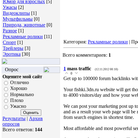
Юмор для взрослых
[5]
Ужасы
[2]
Видеоклипы
[1]
Мультфильмы
[0]
Природа, животные
[0]
Разное
[1]
Рекламные ролики
[11]
Категория:
Рекламные ролики
| Пр
Спорт
[1]
Трейлеры
[3]
Эротика
[30]
Всего комментариев:
1
1
mass traffic
Опрос
(12.11.2012 00:10)
0
Оцените мой сайт
Get up to 100000 forum backlinks with
Отлично
Хорошо
Your fishki.3dn.ru website will get th
Нормально
to 4000 visitors/day and how your webs
Плохо
We can post your marketing post up to
Ужасно
and as a result your web page will be 
from search engines in shortest time.
Результаты
|
Архив
опросов
Most affordable and most powerful serv
Всего ответов:
144