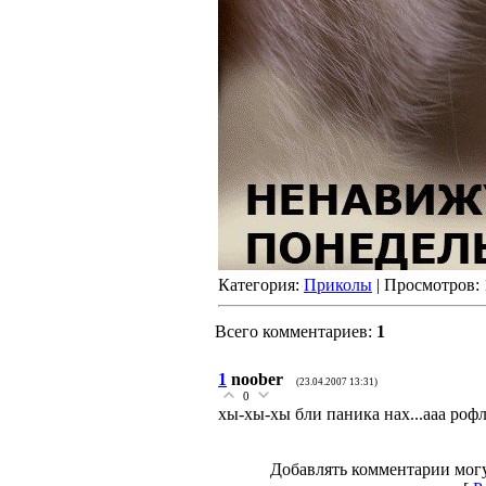
Категория:
Приколы
| Просмотров: 
Всего комментариев:
1
1
noober
(23.04.2007 13:31)
0
хы-хы-хы бли паника нах...ааа рофл 
Добавлять комментарии могу