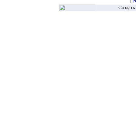
[
Р
Создать