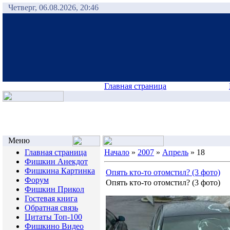
Четверг, 06.08.2026, 20:46
Главная страница
Меню
Главная страница
Начало
»
2007
»
Апрель
»
18
Фишкин Анекдот
Фишкина Картинка
Опять кто-то отомстил? (3 фото)
Форум
Опять кто-то отомстил? (3 фото)
Фишкин Прикол
Гостевая книга
Обратная связь
Цитаты Топ-100
Фишкино Видео