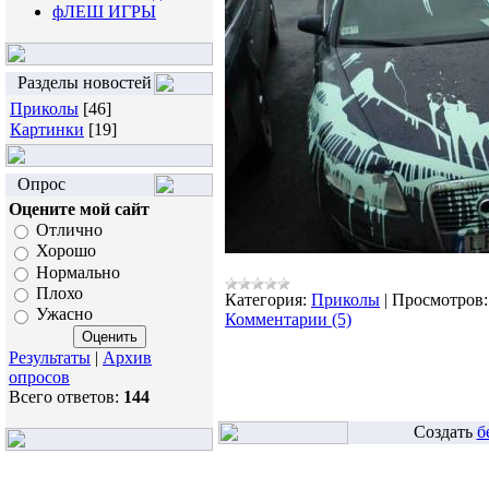
фЛЕШ ИГРЫ
Разделы новостей
Приколы
[46]
Картинки
[19]
Опрос
Оцените мой сайт
Отлично
Хорошо
Нормально
Плохо
Категория:
Приколы
|
Просмотров:
Ужасно
Комментарии (5)
Результаты
|
Архив
опросов
Всего ответов:
144
Создать
б