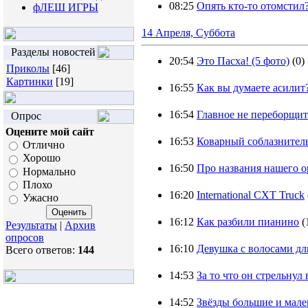
08:25
Опять кто-то отомстил?
фЛЕШ ИГРЫ
14 Апреля, Суббота
Разделы новостей
20:54
Это Пасха! (5 фото)
(0)
Приколы
[46]
Картинки
[19]
16:55
Как вы думаете асилит
16:54
Главное не переборщит
Опрос
Оцените мой сайт
16:53
Коварный соблазнител
Отлично
Хорошо
16:50
Про названия нашего о
Нормально
Плохо
16:20
International CXT Truck
Ужасно
16:12
Как разбили пианино
(
Результаты
|
Архив
опросов
16:10
Девушка с волосами дл
Всего ответов:
144
14:53
За то что он стрельнул
14:52
Звёзды большие и мале