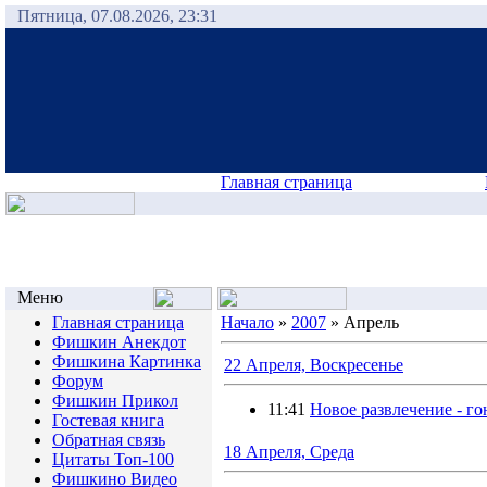
Пятница, 07.08.2026, 23:31
Главная страница
Меню
Главная страница
Начало
»
2007
»
Апрель
Фишкин Анекдот
Фишкина Картинка
22 Апреля, Воскресенье
Форум
Фишкин Прикол
11:41
Новое развлечение - го
Гостевая книга
Обратная связь
18 Апреля, Среда
Цитаты Топ-100
Фишкино Видео