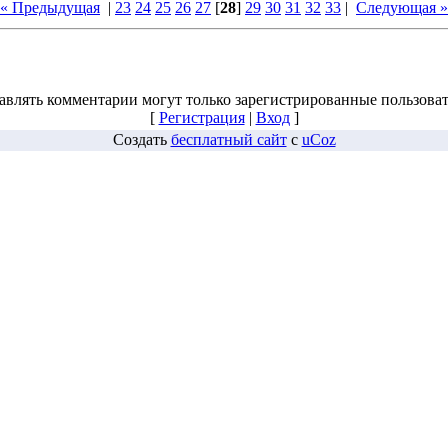
« Предыдущая
|
23
24
25
26
27
[
28
]
29
30
31
32
33
|
Следующая »
авлять комментарии могут только зарегистрированные пользоват
[
Регистрация
|
Вход
]
Создать
бесплатный сайт
с
uCoz