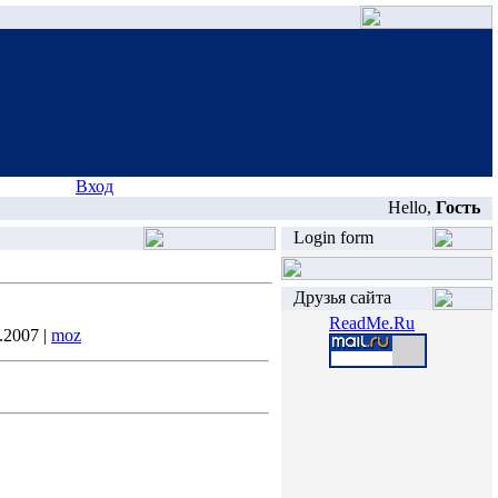
Вход
Hello,
Гость
Login form
Друзья сайта
ReadMe.Ru
.2007 |
moz