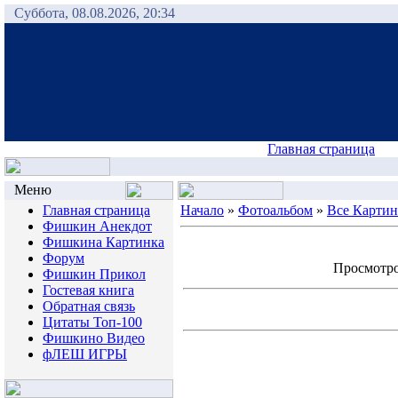
Суббота, 08.08.2026, 20:34
Главная страница
Меню
Главная страница
Начало
»
Фотоальбом
»
Все Карти
Фишкин Анекдот
Фишкина Картинка
Форум
Просмотров
Фишкин Прикол
Гостевая книга
Обратная связь
Цитаты Топ-100
Фишкино Видео
фЛЕШ ИГРЫ