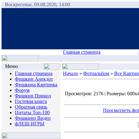
Воскресенье, 09.08.2026, 14:00
Главная страница
Меню
Главная страница
Начало
»
Фотоальбом
»
Все Карти
Фишкин Анекдот
Фишкина Картинка
Форум
Просмотров: 2176 | Размеры: 600x40
Фишкин Прикол
Гостевая книга
Обратная связь
Просмотреть фот
Цитаты Топ-100
Фишкино Видео
фЛЕШ ИГРЫ