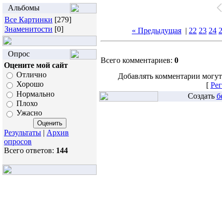
Альбомы
Все Картинки
[279]
Знаменитости
[0]
« Предыдущая
|
22
23
24
Опрос
Всего комментариев:
0
Оцените мой сайт
Отлично
Добавлять комментарии могут
Хорошо
[
Рег
Нормально
Создать
б
Плохо
Ужасно
Результаты
|
Архив
опросов
Всего ответов:
144