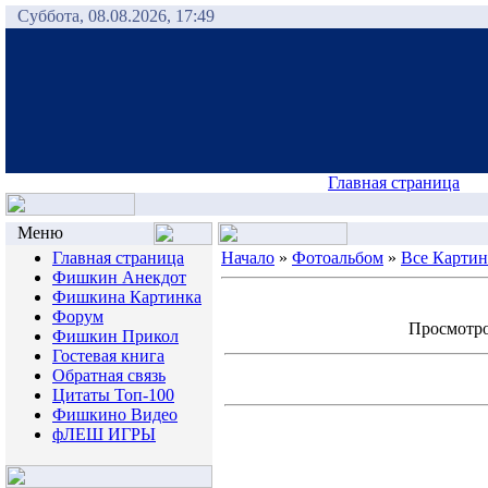
Суббота, 08.08.2026, 17:49
Главная страница
Меню
Главная страница
Начало
»
Фотоальбом
»
Все Карти
Фишкин Анекдот
Фишкина Картинка
Форум
Просмотров
Фишкин Прикол
Гостевая книга
Обратная связь
Цитаты Топ-100
Фишкино Видео
фЛЕШ ИГРЫ