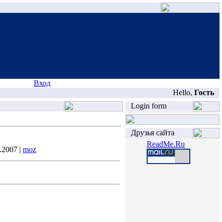
Вход
Hello,
Гость
Login form
Друзья сайта
ReadMe.Ru
.2007 |
moz