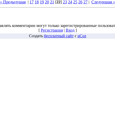
« Предыдущая
|
17
18
19
20
21
[
22
]
23
24
25
26
27
|
Следующая »
авлять комментарии могут только зарегистрированные пользоват
[
Регистрация
|
Вход
]
Создать
бесплатный сайт
с
uCoz