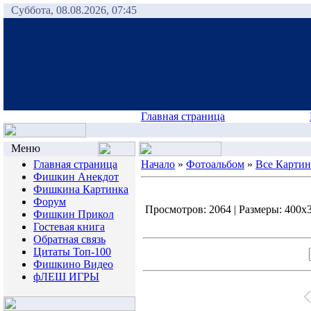
Суббота, 08.08.2026, 07:45
Главная страница
Меню
Главная страница
Начало
»
Фотоальбом
»
Все Карти
Фишкин Анекдот
Фишкина Картинка
Форум
Просмотров: 2064 | Размеры: 400x31
Фишкин Прикол
Гостевая книга
Обратная связь
Цитаты Топ-100
Фишкино Видео
фЛЕШ ИГРЫ