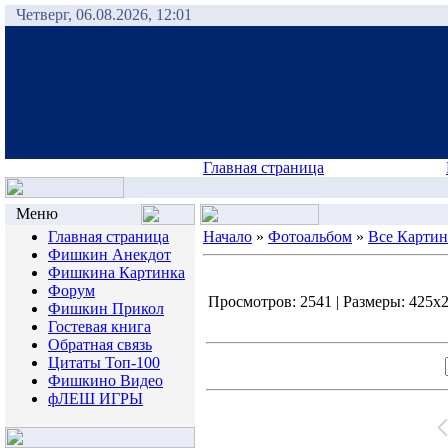
Четверг, 06.08.2026, 12:01
Главная страница
Меню
Главная страница
Начало
»
Фотоальбом
»
Все Карти
Фишкин Анекдот
Фишкина Картинка
Форум
Просмотров: 2541 | Размеры: 425x28
Фишкин Прикол
Гостевая книга
Обратная связь
Цитаты Топ-100
Фишкино Видео
фЛЕШ ИГРЫ