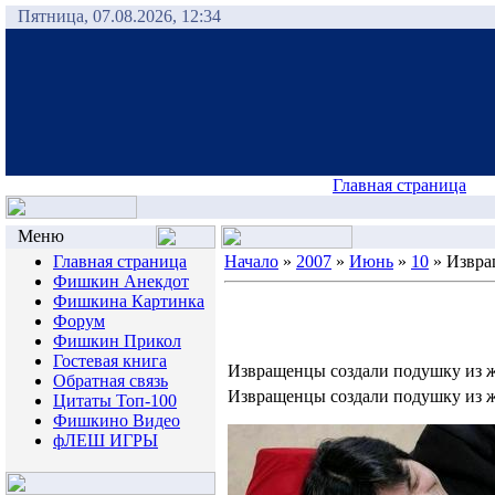
Пятница, 07.08.2026, 12:34
Главная страница
Меню
Главная страница
Начало
»
2007
»
Июнь
»
10
» Извра
Фишкин Анекдот
Фишкина Картинка
Форум
Фишкин Прикол
Гостевая книга
Извращенцы создали подушку из 
Обратная связь
Извращенцы создали подушку из 
Цитаты Топ-100
Фишкино Видео
фЛЕШ ИГРЫ