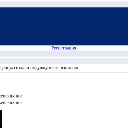
Регистрация
щенцы создали подушку из женских ног
женских ног
женских ног