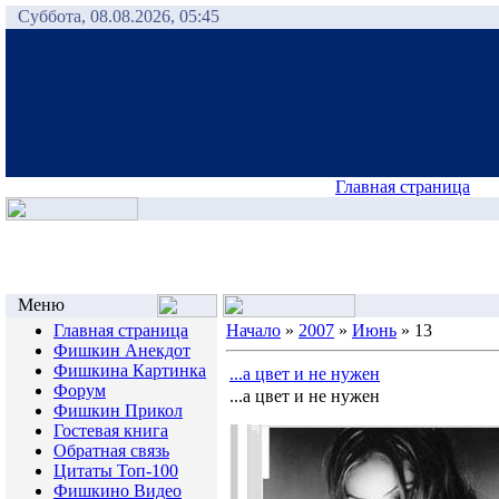
Суббота, 08.08.2026, 05:45
Главная страница
Меню
Главная страница
Начало
»
2007
»
Июнь
»
13
Фишкин Анекдот
Фишкина Картинка
...а цвет и не нужен
Форум
...а цвет и не нужен
Фишкин Прикол
Гостевая книга
Обратная связь
Цитаты Топ-100
Фишкино Видео