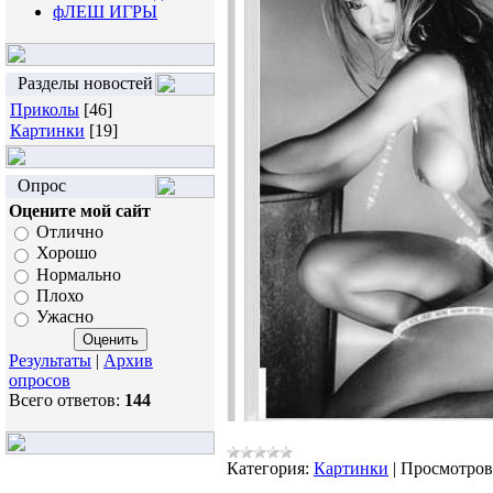
фЛЕШ ИГРЫ
Разделы новостей
Приколы
[46]
Картинки
[19]
Опрос
Оцените мой сайт
Отлично
Хорошо
Нормально
Плохо
Ужасно
Результаты
|
Архив
опросов
Всего ответов:
144
Категория:
Картинки
|
Просмотров