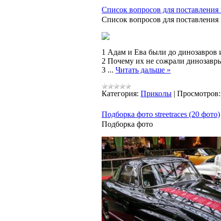
Список вопросов для поставления 
Список вопросов для поставления 
1 Адам и Ева были до динозавров 
2 Почему их не сожрали динозавр
3
...
Читать дальше »
Категория:
Приколы
|
Просмотров:
Подборка фото streetraces (20 фото)
Подборка фото