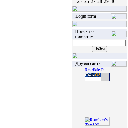
25
26
27
28
29
30
Login form
Поиск по
новостям
Друзья сайта
ReadMe.Ru