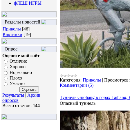
фЛЕШ ИГРЫ
Разделы новостей
Приколы
[46]
Картинки
[19]
Опрос
Оцените мой сайт
Отлично
Хорошо
Нормально
Плохо
Категория:
Приколы
|
Просмотров:
Ужасно
Комментарии (5)
Результаты
|
Архив
Туннель Guoliang в горах Taihang,
опросов
Опасный туннель
Всего ответов:
144