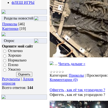
фЛЕШ ИГРЫ
Разделы новостей
Приколы
[46]
Картинки
[19]
Опрос
Оцените мой сайт
Отлично
Хорошо
Нормально
...
Читать дальше »
Плохо
Ужасно
Категория:
Приколы
|
Просмотров:
Результаты
|
Архив
Комментарии (0)
опросов
Всего ответов:
144
Офигеть , как её так угораздило ?
Офигеть , как её так угораздило ?