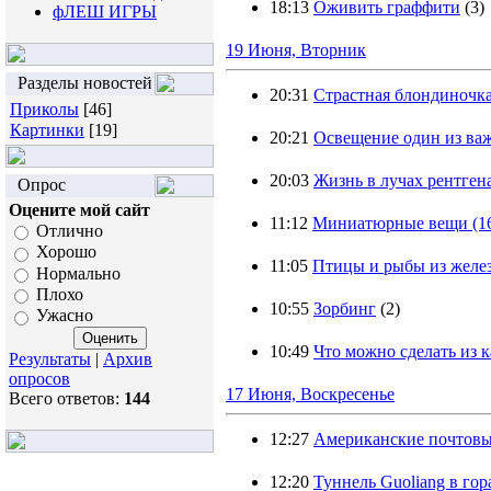
18:13
Оживить граффити
(3)
фЛЕШ ИГРЫ
19 Июня, Вторник
Разделы новостей
20:31
Страстная блондиночка
Приколы
[46]
Картинки
[19]
20:21
Освещение один из ва
20:03
Жизнь в лучах рентген
Опрос
Оцените мой сайт
11:12
Миниатюрные вещи (16
Отлично
Хорошо
11:05
Птицы и рыбы из желез
Нормально
Плохо
10:55
Зорбинг
(2)
Ужасно
10:49
Что можно сделать из 
Результаты
|
Архив
опросов
17 Июня, Воскресенье
Всего ответов:
144
12:27
Американские почтов
12:20
Туннель Guoliang в гор