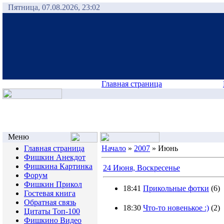
Пятница, 07.08.2026, 23:02
Главная страница
Меню
Главная страница
Начало
»
2007
»
Июнь
Фишкин Анекдот
Фишкина Картинка
24 Июня, Воскресенье
Форум
Фишкин Прикол
18:41
Прикольные фотки
(6)
Гостевая книга
Обратная связь
18:30
Что-то новенькое :)
(2)
Цитаты Топ-100
Фишкино Видео