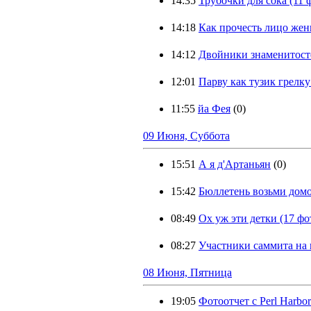
14:35
Трубочки для сока (11 
14:18
Как прочесть лицо же
14:12
Двойники знаменитосте
12:01
Парву как тузик грелку
11:55
йа Фея
(0)
09 Июня, Суббота
15:51
А я д'Артаньян
(0)
15:42
Бюллетень возьми дом
08:49
Ох уж эти детки (17 фо
08:27
Участники саммита на 
08 Июня, Пятница
19:05
Фотоотчет с Perl Harbo