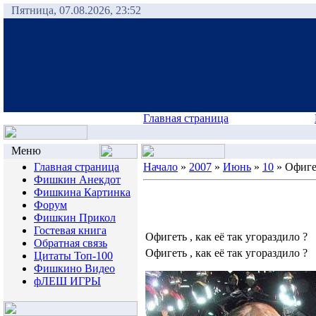
Пятница, 07.08.2026, 23:52
Главная страница
Меню
Главная страница
Начало
»
2007
»
Июнь
»
10
» Офигет
Фишкин Анекдот
Фишкина Картинка
Форум
Фишкин Прикол
Гостевая книга
Офигеть , как её так угораздило ?
Обратная связь
Офигеть , как её так угораздило ?
Цитаты Топ-100
Фишкино Видео
фЛЕШ ИГРЫ