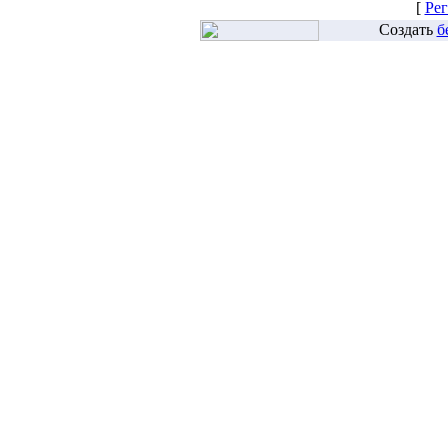
[
Рег
Создать
б