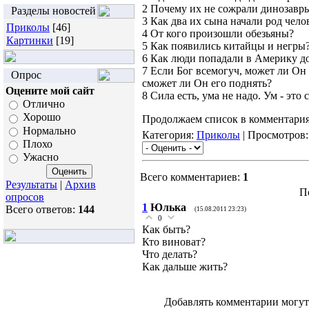
2 Почему их не сожрали динозавр
Разделы новостей
3 Как два их сына начали род чело
Приколы
[46]
4 От кого произошли обезьяны?
Картинки
[19]
5 Как появились китайцы и негры
6 Как люди попадали в Америку до
7 Если Бог всемогуч, может ли Он
Опрос
сможет ли Он его поднять?
Оцените мой сайт
8 Сила есть, ума не надо. Ум - это 
Отлично
Хорошо
Продолжаем список в комментария
Нормально
Категория:
Приколы
| Просмотров:
Плохо
Ужасно
Всего комментариев:
1
Результаты
|
Архив
П
опросов
1
Юлька
Всего ответов:
144
(15.08.2011 23:23)
0
Как быть?
Кто виноват?
Что делать?
Как дальше жить?
Добавлять комментарии могут