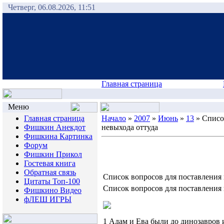
Четверг, 06.08.2026, 11:51
Главная страница
Меню
Главная страница
Начало
»
2007
»
Июнь
»
13
» Списо
Фишкин Анекдот
невыхода оттуда
Фишкина Картинка
Форум
Фишкин Прикол
Гостевая книга
Обратная связь
Список вопросов для поставления 
Цитаты Топ-100
Список вопросов для поставления 
Фишкино Видео
фЛЕШ ИГРЫ
1 Адам и Ева были до динозавров 