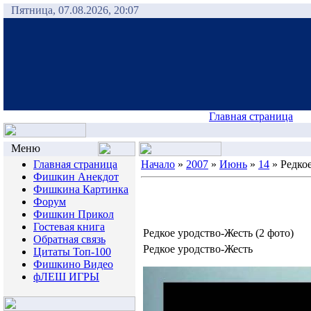
Пятница, 07.08.2026, 20:07
Главная страница
Меню
Главная страница
Начало
»
2007
»
Июнь
»
14
» Редкое
Фишкин Анекдот
Фишкина Картинка
Форум
Фишкин Прикол
Гостевая книга
Редкое уродство-Жесть (2 фото)
Обратная связь
Редкое уродство-Жесть
Цитаты Топ-100
Фишкино Видео
фЛЕШ ИГРЫ