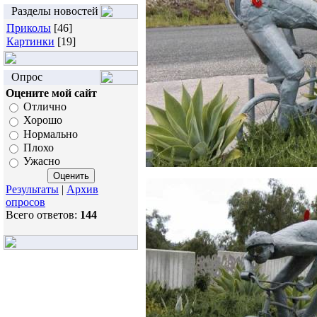
Разделы новостей
Приколы
[46]
Картинки
[19]
Опрос
Оцените мой сайт
Отлично
Хорошо
Нормально
Плохо
Ужасно
Результаты
|
Архив
опросов
Всего ответов:
144