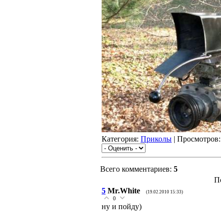
Категория:
Приколы
| Просмотров:
Всего комментариев:
5
П
5
Mr.White
(19.02.2010 15:33)
0
ну и пойду)