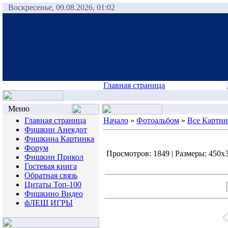
Воскресенье, 09.08.2026, 01:02
Главная страница
Меню
Главная страница
Начало
»
Фотоальбом
»
Все Карти
Фишкин Анекдот
Фишкина Картинка
Форум
Просмотров: 1849 | Размеры: 450x31
Фишкин Прикол
Гостевая книга
Обратная связь
Цитаты Топ-100
Фишкино Видео
фЛЕШ ИГРЫ