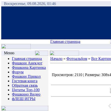
Воскресенье, 09.08.2026, 01:46
Главная страница
Меню
Главная страница
Начало
»
Фотоальбом
»
Все Карти
Фишкин Анекдот
Фишкина Картинка
Форум
Просмотров: 2110 | Размеры: 308x42
Фишкин Прикол
Гостевая книга
Обратная связь
Цитаты Топ-100
Фишкино Видео
фЛЕШ ИГРЫ