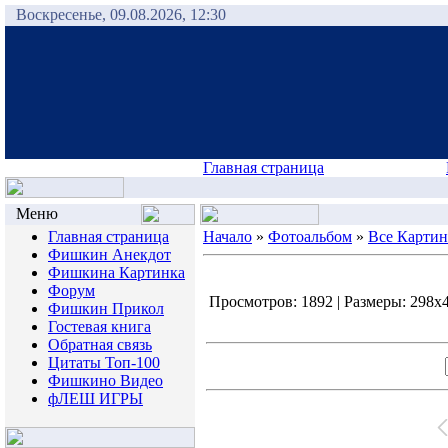
Воскресенье, 09.08.2026, 12:30
Главная страница
Меню
Главная страница
Начало
»
Фотоальбом
»
Все Карти
Фишкин Анекдот
Фишкина Картинка
Форум
Просмотров: 1892 | Размеры: 298x45
Фишкин Прикол
Гостевая книга
Обратная связь
Цитаты Топ-100
Фишкино Видео
фЛЕШ ИГРЫ