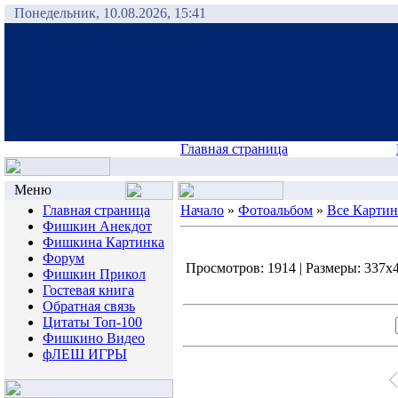
Понедельник, 10.08.2026, 15:41
Главная страница
Меню
Главная страница
Начало
»
Фотоальбом
»
Все Карти
Фишкин Анекдот
Фишкина Картинка
Форум
Просмотров: 1914 | Размеры: 337x45
Фишкин Прикол
Гостевая книга
Обратная связь
Цитаты Топ-100
Фишкино Видео
фЛЕШ ИГРЫ