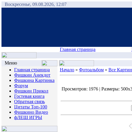
Воскресенье, 09.08.2026, 12:07
Главная страница
Меню
Главная страница
Начало
»
Фотоальбом
»
Все Карти
Фишкин Анекдот
Фишкина Картинка
Форум
Просмотров: 1976 | Размеры: 500x37
Фишкин Прикол
Гостевая книга
Обратная связь
Цитаты Топ-100
Фишкино Видео
фЛЕШ ИГРЫ